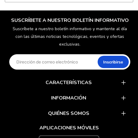
SUSCRÍBETE A NUESTRO BOLETÍN INFORMATIVO
Suscríbete a nuestro boletín informativo y mantente al día
con las últimas noticias tecnológicas, eventos y ofertas
exclusivas.
Inscribirse
CARACTERÍSTICAS
Catalogar
INFORMACIÓN
Recompensas
Últimas noticias
QUIÉNES SOMOS
Tarjetas de regalo
Nuestros socios
Preguntas frecuentes
APLICACIONES MÓVILES
Aplicaciones móviles
Colabora con nosotros
Sobre nosotros